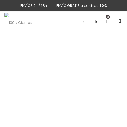
ENVÍOS 24 /48h
ENVÍO GRATIS a partir de
50€
0