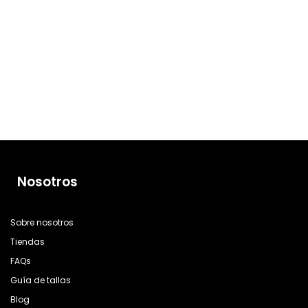
NEW IN
NEW IN
Pack Cuatre Gold
Pulsera Cleef Gold
12,95
€
Rígida
13,50
€
Nosotros
Sobre nosotros
Tiendas
FAQs
Guía de tallas
Blog