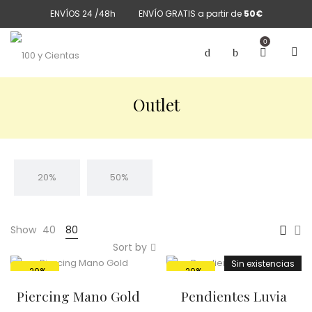
ENVÍOS 24 /48h
ENVÍO GRATIS a partir de
50€
0
Outlet
20%
50%
Show
40
80
Sort by
Sin existencias
-20%
-20%
Piercing Mano Gold
Pendientes Luvia