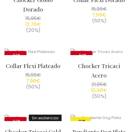
Dorado
15,95
€
7,98
€
15,95
€
(50%)
12,76
€
(20%)
-50%
-50%
Collar Flexi Plateado
Chocker Tricaci
15,95
€
Acero
7,98
€
21,95
€
(50%)
10,98
€
(50%)
Sin existencias
-50%
-20%
Chocker Tricaci Gold
Pendiente Dog Plata