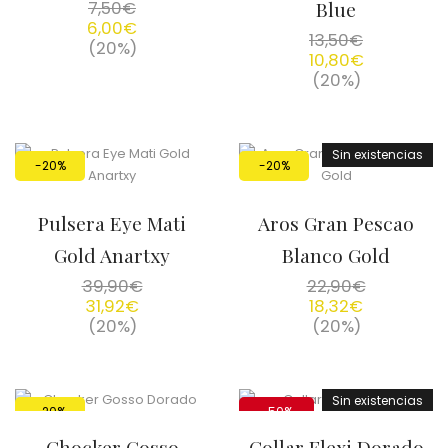
7,50
€
Blue
6,00
€
13,50
€
(20%)
10,80
€
(20%)
Sin existencias
-20%
-20%
Pulsera Eye Mati
Aros Gran Pescao
Gold Anartxy
Blanco Gold
39,90
€
22,90
€
31,92
€
18,32
€
(20%)
(20%)
Sin existencias
-20%
-50%
Chocker Gosso
Collar Flexi Dorado