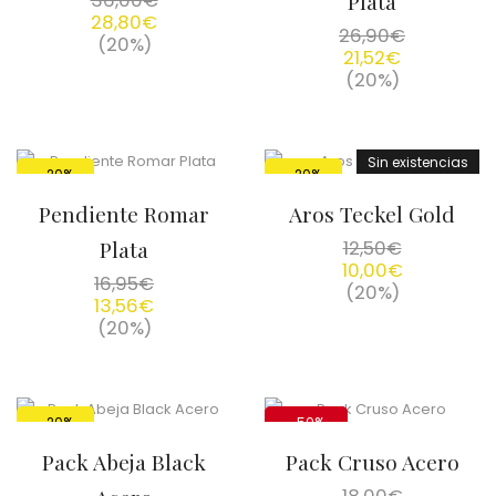
36,00
€
Plata
28,80
€
26,90
€
(20%)
21,52
€
(20%)
Sin existencias
-20%
-20%
Pendiente Romar
Aros Teckel Gold
Plata
12,50
€
10,00
€
16,95
€
(20%)
13,56
€
(20%)
-20%
-50%
Pack Abeja Black
Pack Cruso Acero