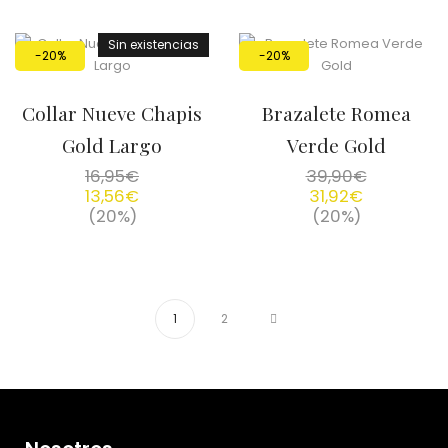
Sin existencias
-20%
-20%
Collar Nueve Chapis
Brazalete Romea
Gold Largo
Verde Gold
16,95
€
39,90
€
13,56
€
31,92
€
(20%)
(20%)
1
2