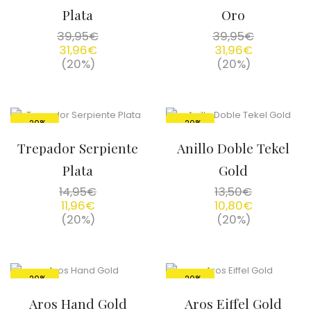
Plata
Oro
39,95
€
39,95
€
31,96
€
31,96
€
(20%)
(20%)
-20%
-20%
Trepador Serpiente
Anillo Doble Tekel
Plata
Gold
14,95
€
13,50
€
11,96
€
10,80
€
(20%)
(20%)
-20%
-20%
Aros Hand Gold
Aros Eiffel Gold