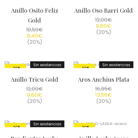
Anillo Osito Feliz
Anillo Oso Barri Gold
Gold
12,00
€
9,60
€
10,50
€
(20%)
8,40
€
(20%)
Sin existencias
Sin existencias
-20%
-20%
Anillo Tricu Gold
Aros Anchius Plata
12,00
€
16,95
€
9,60
€
13,56
€
(20%)
(20%)
Sin existencias
-20%
-20%