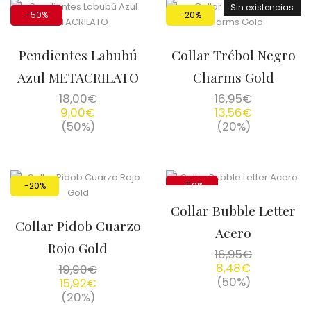
Sin existencias
-50%
-20%
Pendientes Labubú
Collar Trébol Negro
Azul METACRILATO
Charms Gold
18,00
€
16,95
€
9,00
€
13,56
€
(50%)
(20%)
-20%
-50%
Collar Bubble Letter
Collar Pidob Cuarzo
Acero
Rojo Gold
16,95
€
8,48
€
19,90
€
(50%)
15,92
€
(20%)