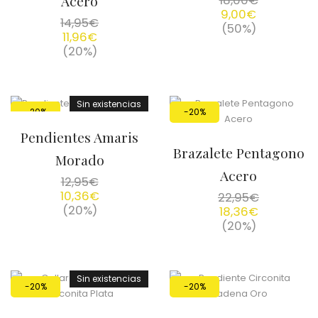
Acero
18,00
€
9,00
€
14,95
€
(50%)
11,96
€
(20%)
Sin existencias
-20%
-20%
Pendientes Amaris
Brazalete Pentagono
Morado
Acero
12,95
€
10,36
€
22,95
€
(20%)
18,36
€
(20%)
Sin existencias
-20%
-20%