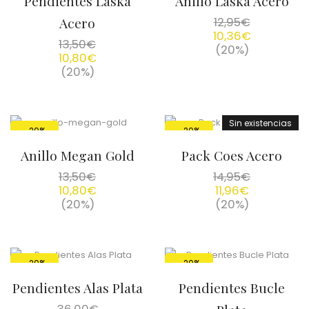
Pendientes Laska
Anillo Laska Acero
Acero
12,95
€
10,36
€
13,50
€
(20%)
10,80
€
(20%)
Sin existencias
-20%
-20%
Anillo Megan Gold
Pack Coes Acero
13,50
€
14,95
€
10,80
€
11,96
€
(20%)
(20%)
-20%
-20%
Pendientes Alas Plata
Pendientes Bucle