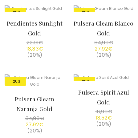
-20%
-20%
Pendientes Sunlight
Pulsera Gleam Blanco
Gold
Gold
22,91
€
34,90
€
18,33
€
27,92
€
(20%)
(20%)
-20%
-20%
Pulsera Spirit Azul
Pulsera Gleam
Gold
Naranja Gold
16,90
€
13,52
€
34,90
€
(20%)
27,92
€
(20%)