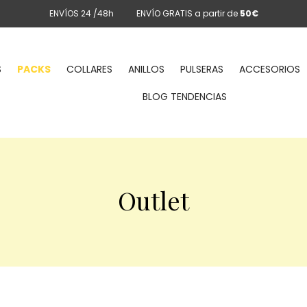
ENVÍOS 24 /48h
ENVÍO GRATIS a partir de
50€
S
PACKS
COLLARES
ANILLOS
PULSERAS
ACCESORIOS
BLOG TENDENCIAS
Outlet