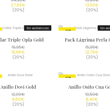
34,90
€
16,90
€
27,92
€
13,52
€
(20%)
(20%)
Sin existencias
Sin ex
-20%
lar Triple Opla Gold
Pack Lágrima Perla 
19,95
€
15,95
€
15,96
€
12,76
€
(20%)
(20%)
-20%
Anillo Dovi Gold
Anillo Osito Cua G
12,00
€
10,50
€
9,60
€
8,40
€
(20%)
(20%)