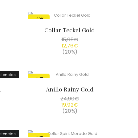
-20%
d
Collar Teckel Gold
15,95
€
12,76
€
(20%)
istencias
-20%
d
Anillo Rainy Gold
24,90
€
19,92
€
(20%)
istencias
-20%