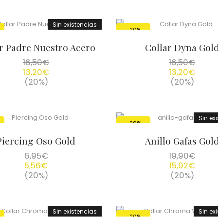
Sin existencias
-20%
r Padre Nuestro Acero
Collar Dyna Gol
16,50
€
16,50
€
13,20
€
13,20
€
(20%)
(20%)
Sin ex
-20%
Piercing Oso Gold
Anillo Gafas Gol
6,95
€
19,90
€
5,56
€
15,92
€
(20%)
(20%)
Sin existencias
Sin ex
-20%