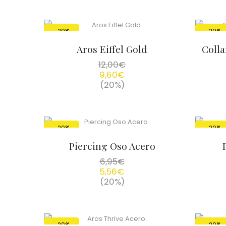
-20%
-20%
Aros Eiffel Gold
Colla
12,00
€
9,60
€
(20%)
-20%
-20%
Piercing Oso Acero
6,95
€
5,56
€
(20%)
-20%
-20%