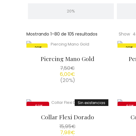
Cientas
20%
Mostrando 1–80 de 105 resultados
Show
4
-20%
-20%
Piercing Mano Gold
Pe
7,50
€
6,00
€
(20%)
Sin existencias
-50%
-50%
Collar Flexi Dorado
Co
15,95
€
7,98
€