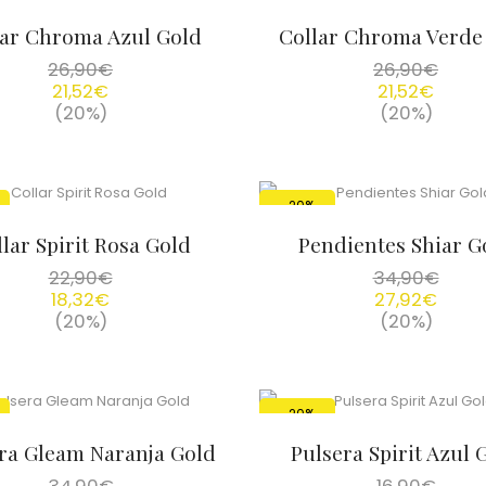
lar Chroma Azul Gold
Collar Chroma Verde
26,90
€
26,90
€
21,52
€
21,52
€
(20%)
(20%)
-20%
lar Spirit Rosa Gold
Pendientes Shiar G
22,90
€
34,90
€
18,32
€
27,92
€
(20%)
(20%)
-20%
ra Gleam Naranja Gold
Pulsera Spirit Azul 