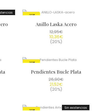
istencias
-20%
cero
Anillo Laska Acero
12,95
€
10,36
€
(20%)
-20%
ata
Pendientes Bucle Plata
26,90
€
21,52
€
(20%)
Sin existencias
-20%