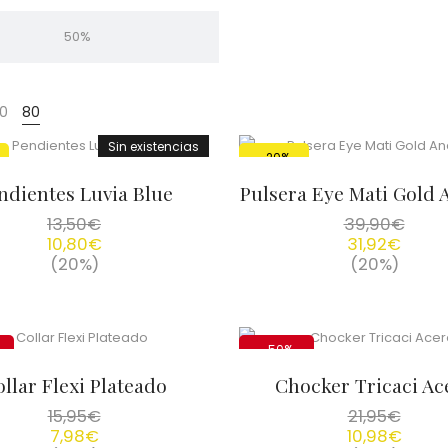
50%
0
80
Sin existencias
-20%
ndientes Luvia Blue
Pulsera Eye Mati Gold 
13,50
€
39,90
€
10,80
€
31,92
€
(20%)
(20%)
-50%
llar Flexi Plateado
Chocker Tricaci Ac
15,95
€
21,95
€
7,98
€
10,98
€