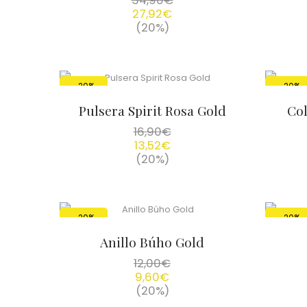
34,90
€
27,92
€
(20%)
-20%
-20%
Pulsera Spirit Rosa Gold
Col
16,90
€
13,52
€
(20%)
-20%
-20%
Anillo Búho Gold
12,00
€
9,60
€
(20%)