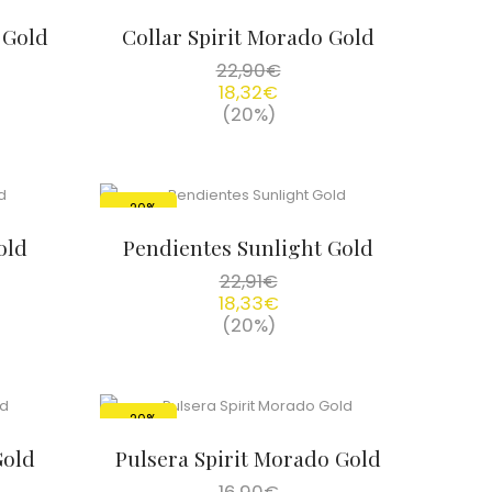
 Gold
Collar Spirit Morado Gold
22,90
€
18,32
€
(20%)
-20%
old
Pendientes Sunlight Gold
22,91
€
18,33
€
(20%)
-20%
Gold
Pulsera Spirit Morado Gold