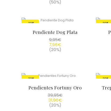
(50%)
-20%
-20%
Pendiente Dog Plata
P
9,95
€
7,96
€
(20%)
-20%
-20%
Pendientes Fortuny Oro
Trep
39,95
€
31,96
€
(20%)