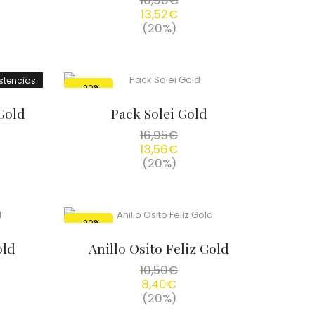
16,90
€
13,52
€
(20%)
istencias
-20%
Gold
Pack Solei Gold
16,95
€
13,56
€
(20%)
-20%
old
Anillo Osito Feliz Gold
10,50
€
8,40
€
(20%)