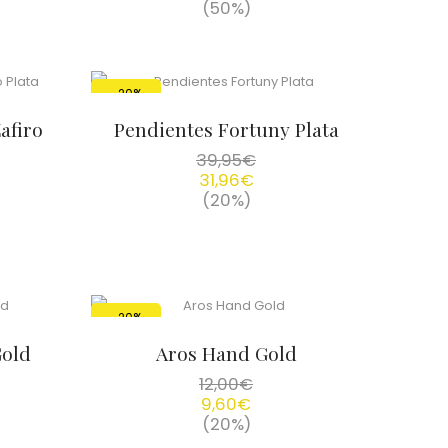
(50%)
-20%
afiro
Pendientes Fortuny Plata
39,95
€
31,96
€
(20%)
-20%
Gold
Aros Hand Gold
12,00
€
9,60
€
(20%)