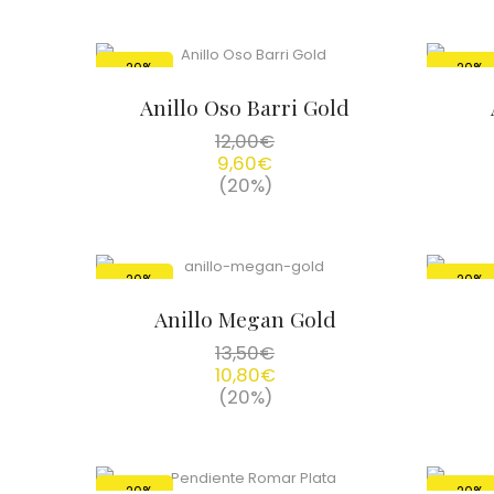
-20%
-20%
Anillo Oso Barri Gold
12,00
€
9,60
€
(20%)
-20%
-20%
Anillo Megan Gold
13,50
€
10,80
€
(20%)
-20%
-20%