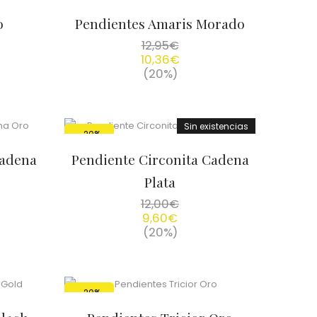
o
Pendientes Amaris Morado
12,95
€
10,36
€
(20%)
Sin existencias
-20%
Cadena
Pendiente Circonita Cadena
Plata
12,00
€
9,60
€
(20%)
-20%