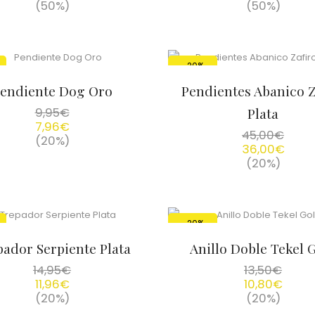
(50%)
(50%)
-20%
endiente Dog Oro
Pendientes Abanico Z
9,95
€
Plata
7,96
€
45,00
€
(20%)
36,00
€
(20%)
-20%
ador Serpiente Plata
Anillo Doble Tekel 
14,95
€
13,50
€
11,96
€
10,80
€
(20%)
(20%)