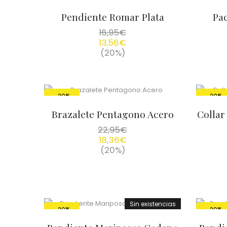
Pendiente Romar Plata
Pac
16,95
€
13,56
€
(20%)
-20%
-20%
Brazalete Pentagono Acero
Collar
22,95
€
18,36
€
(20%)
Sin existencias
-20%
-20%