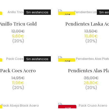
Sin existencias
Sin ex
-20%
Anillo Tricu Gold
Pendientes Laska A
12,00
€
13,50
€
9,60
€
10,80
€
(20%)
(20%)
Sin existencias
-20%
Pack Coes Acero
Pendientes Alas Pl
14,95
€
36,00
€
11,96
€
28,80
€
(20%)
(20%)
-50%