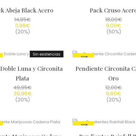
k Abeja Black Acero
Pack Cruso Acer
14,95
€
18,00
€
11,96
€
9,00
€
(20%)
(50%)
Sin existencias
-20%
 Doble Luna y Circonita
Pendiente Circonita 
Plata
Oro
49,95
€
12,00
€
39,96
€
9,60
€
(20%)
(20%)
-20%