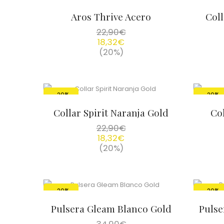
Aros Thrive Acero
Col
22,90
€
18,32
€
(20%)
-20%
-20%
Collar Spirit Naranja Gold
Col
22,90
€
18,32
€
(20%)
-20%
-20%
Pulsera Gleam Blanco Gold
Pulse