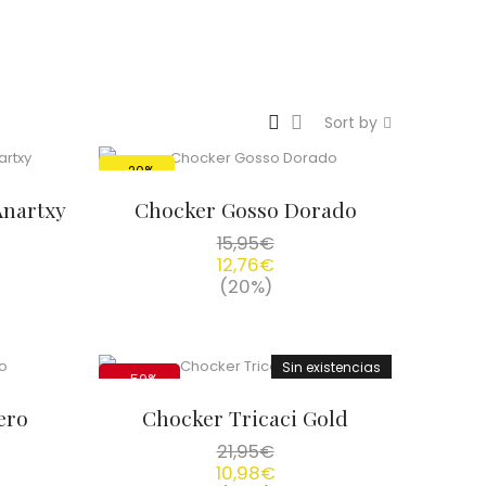
Sort by
-20%
Anartxy
Chocker Gosso Dorado
15,95
€
12,76
€
(20%)
Sin existencias
-50%
ero
Chocker Tricaci Gold
21,95
€
10,98
€