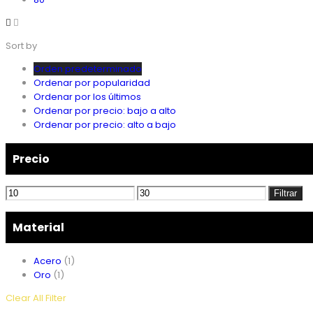
Sort by
Orden predeterminado
Ordenar por popularidad
Ordenar por los últimos
Ordenar por precio: bajo a alto
Ordenar por precio: alto a bajo
Precio
Precio
Precio
Filtrar
mínimo
máximo
Material
Acero
(1)
Oro
(1)
Clear All Filter