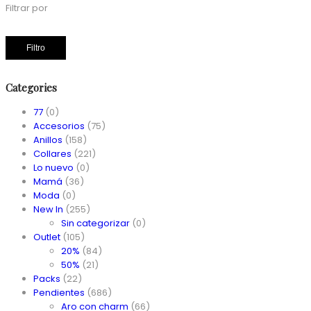
Filtrar por
Filtro
Categories
77
(0)
Accesorios
(75)
Anillos
(158)
Collares
(221)
Lo nuevo
(0)
Mamá
(36)
Moda
(0)
New In
(255)
Sin categorizar
(0)
Outlet
(105)
20%
(84)
50%
(21)
Packs
(22)
Pendientes
(686)
Aro con charm
(66)