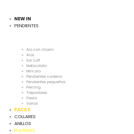
Cientas
y
NEW IN
PENDIENTES
Cientas
Aro con charm
Aros
Ear cuff
Metacrilato
Mini aro
Pendientes cadena
Pendientes pequeños
Piercing
Trepadores
Fiesta
Varios
PACKS
COLLARES
ANILLOS
PULSERAS