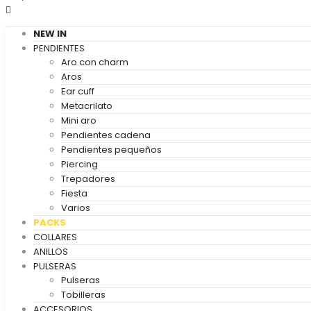
NEW IN
PENDIENTES
Aro con charm
Aros
Ear cuff
Metacrilato
Mini aro
Pendientes cadena
Pendientes pequeños
Piercing
Trepadores
Fiesta
Varios
PACKS
COLLARES
ANILLOS
PULSERAS
Pulseras
Tobilleras
ACCESORIOS