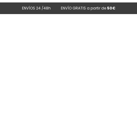
ENVÍOS 24 /48h
ENVÍO GRATIS a partir de
50€