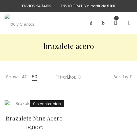
ENVÍOS 24 /48h
ENVÍO GRATIS a partir de
50€
0
brazalete acero
Show
40
80
Sort by
Filtrar por
Sin existencias
Brazalete Nine Acero
18,00
€