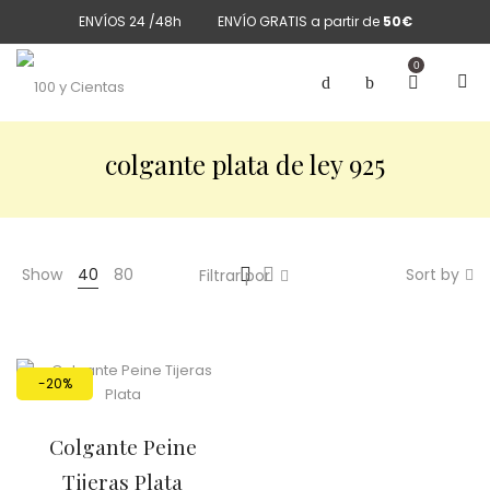
ENVÍOS 24 /48h
ENVÍO GRATIS a partir de
50€
0
colgante plata de ley 925
Show
40
80
Sort by
Filtrar por
-20%
Colgante Peine
Tijeras Plata