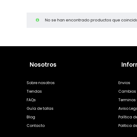
Cientas
No se han encontrado productos que coincida
Nosotros
Info
Sobre nosotros
Envios
Tiendas
Cambios 
FAQs
Terminos 
Guía de tallas
Aviso Leg
Blog
Política 
Contacto
Politica d