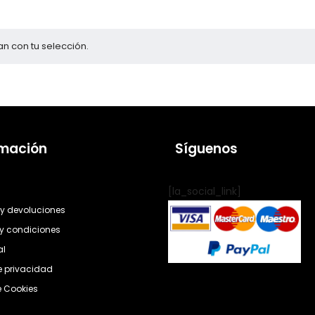
n con tu selección.
rmación
Síguenos
[la_social_link]
y devoluciones
y condiciones
al
de privacidad
e Cookies