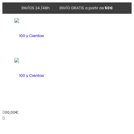
ENVÍOS 24 /48h
ENVÍO GRATIS a partir de
50€
100
y
100
0
0,00
€