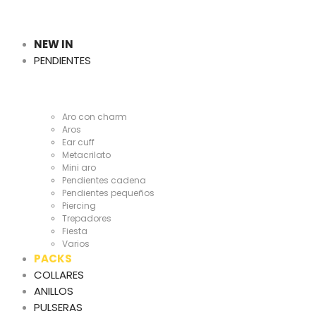
Cientas
y
NEW IN
PENDIENTES
Cientas
Aro con charm
Aros
Ear cuff
Metacrilato
Mini aro
Pendientes cadena
Pendientes pequeños
Piercing
Trepadores
Fiesta
Varios
PACKS
COLLARES
ANILLOS
PULSERAS