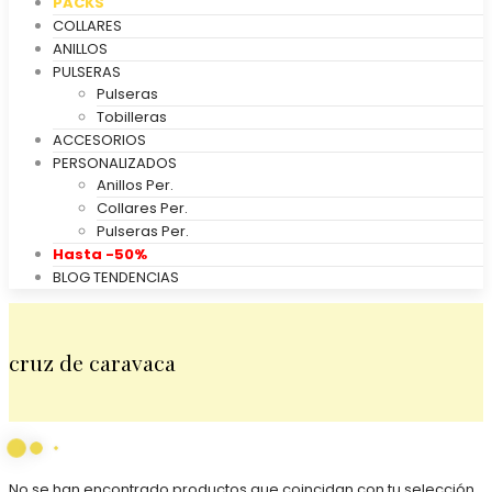
PACKS
COLLARES
ANILLOS
PULSERAS
Pulseras
Tobilleras
ACCESORIOS
PERSONALIZADOS
Anillos Per.
Collares Per.
Pulseras Per.
Hasta -50%
BLOG TENDENCIAS
cruz de caravaca
No se han encontrado productos que coincidan con tu selección.