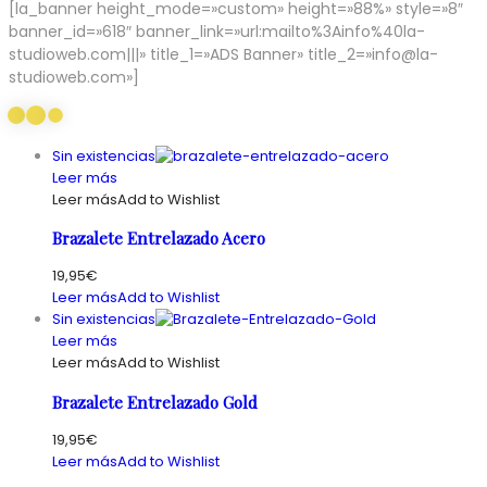
[la_banner height_mode=»custom» height=»88%» style=»8″
banner_id=»618″ banner_link=»url:mailto%3Ainfo%40la-
studioweb.com|||» title_1=»ADS Banner» title_2=»info@la-
studioweb.com»]
Sin existencias
Leer más
Leer más
Add to Wishlist
Brazalete Entrelazado Acero
19,95
€
Leer más
Add to Wishlist
Sin existencias
Leer más
Leer más
Add to Wishlist
Brazalete Entrelazado Gold
19,95
€
Leer más
Add to Wishlist