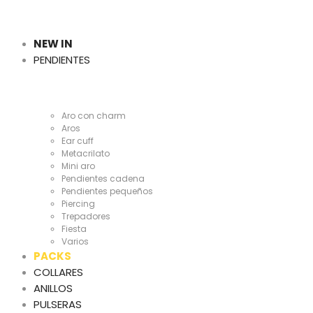
Cientas
y
NEW IN
PENDIENTES
Cientas
Aro con charm
Aros
Ear cuff
Metacrilato
Mini aro
Pendientes cadena
Pendientes pequeños
Piercing
Trepadores
Fiesta
Varios
PACKS
COLLARES
ANILLOS
PULSERAS