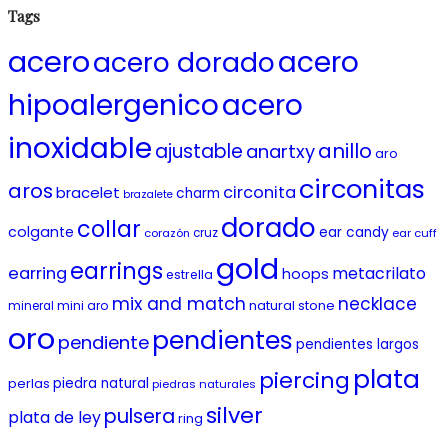
Tags
acero
acero
acero dorado
hipoalergenico
acero
inoxidable
anillo
ajustable
anartxy
aro
circonitas
aros
circonita
bracelet
charm
brazalete
dorado
collar
colgante
ear candy
corazón
cruz
ear cuff
gold
earrings
earring
metacrilato
hoops
estrella
mix and match
necklace
mini aro
natural stone
mineral
oro
pendientes
pendiente
pendientes largos
plata
piercing
piedra natural
perlas
piedras naturales
silver
pulsera
plata de ley
ring