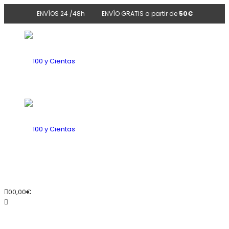
ENVÍOS 24 /48h
ENVÍO GRATIS a partir de
50€
100
y
100
0
0,00
€