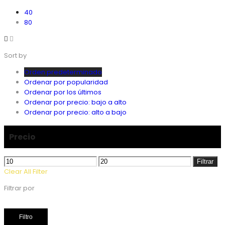
40
80
Sort by
Orden predeterminado
Ordenar por popularidad
Ordenar por los últimos
Ordenar por precio: bajo a alto
Ordenar por precio: alto a bajo
Precio
Precio
Precio
Filtrar
mínimo
máximo
Clear All Filter
Filtrar por
Filtro