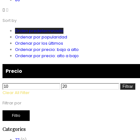
Sort by
Orden predeterminado
Ordenar por popularidad
Ordenar por los últimos
Ordenar por precio: bajo a alto
Ordenar por precio: alto a bajo
Precio
Precio
Precio
Filtrar
mínimo
máximo
Clear All Filter
Filtrar por
Filtro
Categories
77
(0)