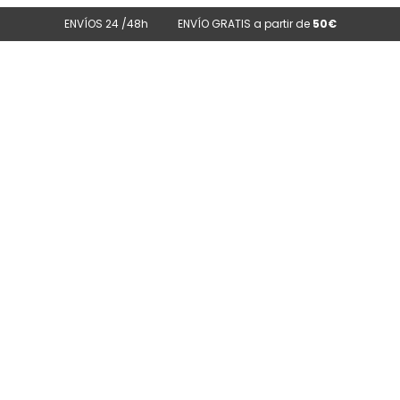
ENVÍOS 24 /48h
ENVÍO GRATIS a partir de
50€