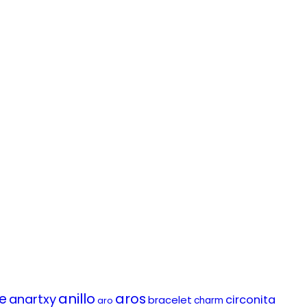
anillo
aros
le
anartxy
circonita
bracelet
aro
charm