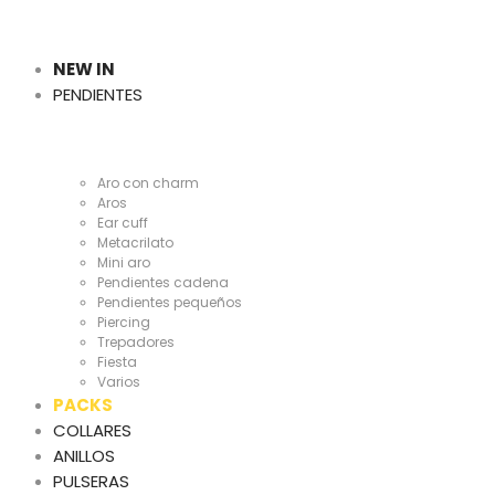
Cientas
y
NEW IN
PENDIENTES
Cientas
Aro con charm
Aros
Ear cuff
Metacrilato
Mini aro
Pendientes cadena
Pendientes pequeños
Piercing
Trepadores
Fiesta
Varios
PACKS
COLLARES
ANILLOS
PULSERAS