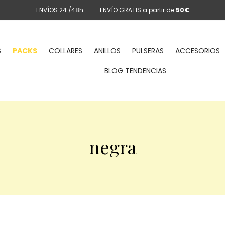
ENVÍOS 24 /48h
ENVÍO GRATIS a partir de
50€
S
PACKS
COLLARES
ANILLOS
PULSERAS
ACCESORIOS
BLOG TENDENCIAS
negra