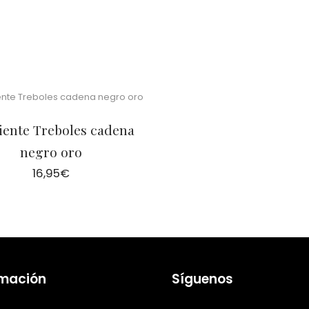
iente Treboles cadena
negro oro
16,95
€
rmación
Síguenos