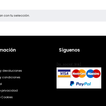
n con tu selección.
rmación
Síguenos
[la_social_link]
y devoluciones
y condiciones
al
de privacidad
e Cookies