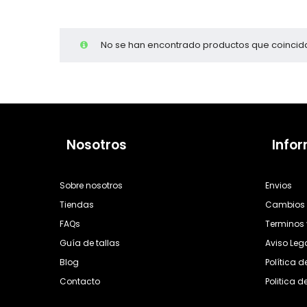
Cientas
No se han encontrado productos que coincida
Nosotros
Info
Sobre nosotros
Envios
Tiendas
Cambios 
FAQs
Terminos 
Guía de tallas
Aviso Leg
Blog
Política 
Contacto
Politica d