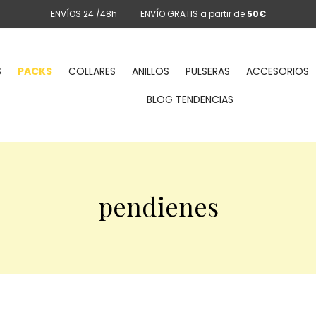
ENVÍOS 24 /48h
ENVÍO GRATIS a partir de
50€
S
PACKS
COLLARES
ANILLOS
PULSERAS
ACCESORIOS
BLOG TENDENCIAS
pendienes