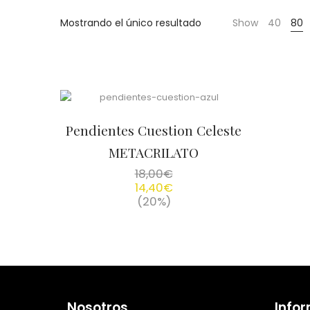
Cientas
Mostrando el único resultado
Show
40
80
Pendientes Cuestion Celeste
METACRILATO
18,00
€
14,40
€
(20%)
Nosotros
Info