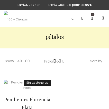
ENVÍOS 24 /48h
ENVÍO GRATIS a partir de
50€
0
pétalos
Show
40
80
Sort by
Filtrar por
Sin existencias
Pendientes Florencia
Plata