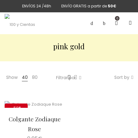
ENVÍOS 24 /48h
ENVÍO GRATIS a partir de
50€
0
pink gold
Show
40
80
Sort by
Filtrar por
-50%
Colgante Zodiaque
Rose