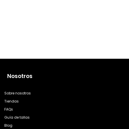
NEW IN
NEW IN
Pack Cuatre Gold
Pulsera Cleef Gold
12,95
€
Rígida
13,50
€
Nosotros
Sobre nosotros
Tiendas
FAQs
Guía de tallas
Blog