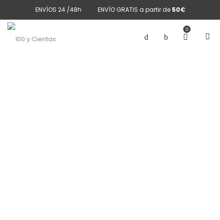
ENVÍOS 24 /48h
ENVÍO GRATIS a partir de
50€
0