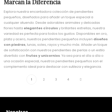
Marcan la Diferencia
Explora nuestra encantadora colección de pendientes
pequeños, diseñados para añadir un toque especial a
cualquier atuendo. Desde adorables animales y delicadas
flores hasta
elegantes círculos
y brillantes estrellas, nuestra
variedad es perfecta para todos los gustos. Disponibles en oro,
plata y acero, nuestros pendientes pequeños incluyen
diseños
con piedras
, lunas, soles, rayos y mucho más. Añade un toque
de sofisticación con nuestros pendientes de perlas o un estilo
divertido con
frutas y unicornios
. Ya sea para el día a día o
una ocasión especial, nuestros pendientes pequeños son el
complemento ideal para destacar con sutileza y elegancia.
1
2
3
4