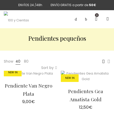
ENVÍOS 24 /48h
ENVÍO GRATIS a partir de
50€
0
Pendientes pequeños
Show
40
80
Sort by
NEW IN
NEW IN
Pendiente Van Negro
Pendientes Gea
Plata
Amatista Gold
9,00
€
12,50
€