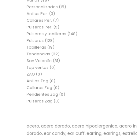
Varios
(98)
Personalizados
(15)
Anillos Per.
(3)
Collares Per.
(7)
Pulseras Per.
(5)
Pulseras y tobilleras
(148)
Pulseras
(128)
Tobilleras
(19)
Tendencias
(32)
San Valentín
(31)
Top ventas
(0)
ZAG
(0)
Anillos Zag
(0)
Collares Zag
(0)
Pendientes Zag
(0)
Pulseras Zag
(0)
acero
acero dorado
acero hipoalergenico
acero in
dorado
ear candy
ear cuff
earring
earrings
estrell