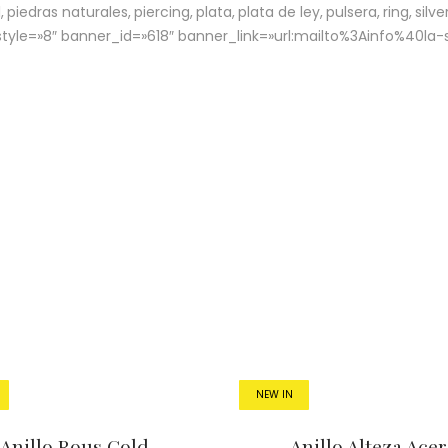
l
piedras naturales
piercing
plata
plata de ley
pulsera
ring
silve
le=»8″ banner_id=»618″ banner_link=»url:mailto%3Ainfo%40la-st
NEW IN
Anillo Rous Gold
Anillo Alteza Ace