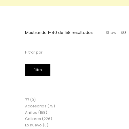
Cientas
Mostrando 1–40 de 158 resultados
Show
40
Filtrar por
Filtro
77
(0)
Accesorios
(75)
Anillos
(158)
Collares
(226)
Lo nuevo
(0)