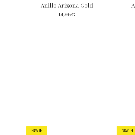
Anillo Arizona Gold
A
14,95
€
NEW IN
NEW IN