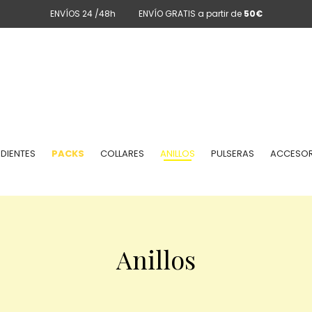
ENVÍOS 24 /48h
ENVÍO GRATIS a partir de
50€
DIENTES
PACKS
COLLARES
ANILLOS
PULSERAS
ACCESOR
Anillos