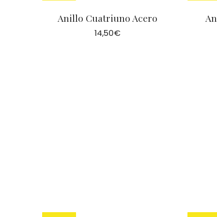
Anillo Cuatriuno Acero
An
14,50
€