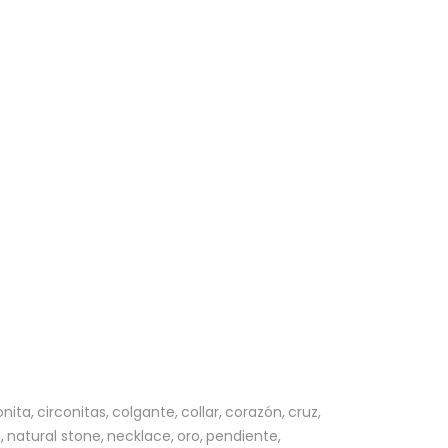
onita
circonitas
colgante
collar
corazón
cruz
h
natural stone
necklace
oro
pendiente