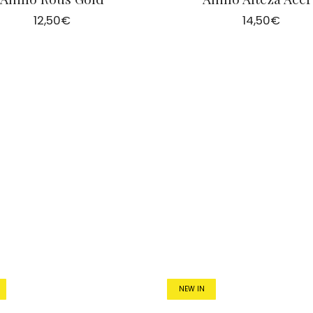
12,50
€
14,50
€
NEW IN