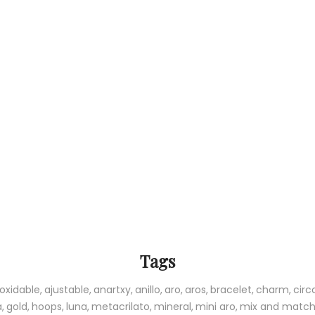
Tags
oxidable
ajustable
anartxy
anillo
aro
aros
bracelet
charm
circ
a
gold
hoops
luna
metacrilato
mineral
mini aro
mix and matc