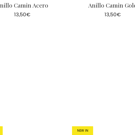
nillo Camin Acero
Anillo Camin Gol
13,50
€
13,50
€
NEW IN