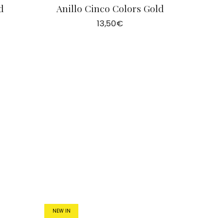
d
Anillo Cinco Colors Gold
13,50
€
NEW IN