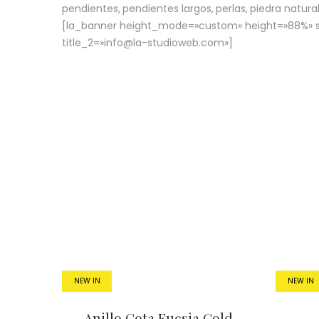
pendientes
pendientes largos
perlas
piedra natura
[la_banner height_mode=»custom» height=»88%» sty
title_2=»info@la-studioweb.com»]
NEW IN
NEW IN
Anillo Gota Fucsia Gold