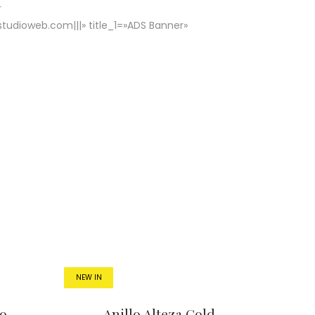
r
udioweb.com|||» title_1=»ADS Banner»
NEW IN
ro
Anillo Alteza Gold