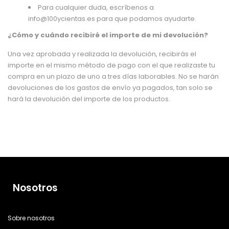
Para cualquier duda, escríbenos a
info@100ycientas.es para que podamos ayudarte.
¿Cómo y cuándo recibiré el importe de mi devolución?
Una vez aprobada y realizada la devolución, recibirás el
importe en el mismo método de pago con el que realizaste tu
compra en un plazo de uno a tres días laborables. No se harán
devoluciones de los gastos de envío ya pagados, tan solo se
hará la devolución del importe de los productos.
Nosotros
Sobre nosotros