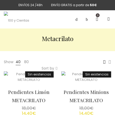
ENVÍOS 24 /48h
ENVÍO GRATIS a partir de
50€
0
Metacrilato
Show
40
80
Sort by
Sin existencias
Sin existencias
Pendientes Limón
Pendientes Minions
METACRILATO
METACRILATO
18,00
€
18,00
€
14,40
€
14,40
€