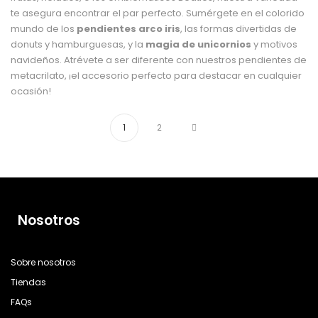
te asegura encontrar el par perfecto. Sumérgete en el colorido
mundo de los
pendientes arco iris
, las formas divertidas de
donuts y hamburguesas, y la
magia de unicornios
y motivos
navideños. Atrévete a ser diferente con nuestros pendientes de
metacrilato, ¡el accesorio perfecto para destacar en cualquier
ocasión!
1
2
Nosotros
Sobre nosotros
Tiendas
FAQs