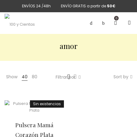
ENVÍOS 24 /48h
ENVÍO GRATIS a partir de
50€
0
amor
Show
40
80
Sort by
Filtrar por
Sin existencias
Pulsera Mamá
Corazón Plata