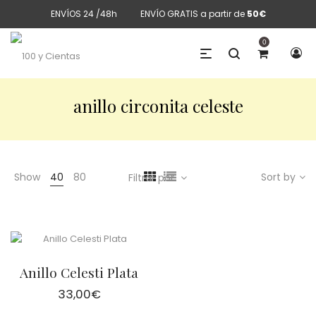
ENVÍOS 24 /48h
ENVÍO GRATIS a partir de
50€
0
anillo circonita celeste
Show
40
80
Sort by
Filtrar por
Anillo Celesti Plata
33,00
€