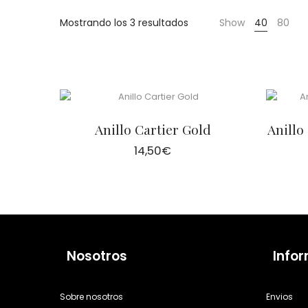
Cientas
Mostrando los 3 resultados
Show
40
80
Anillo Cartier Gold
Anillo
14,50
€
Nosotros
Info
Sobre nosotros
Envios