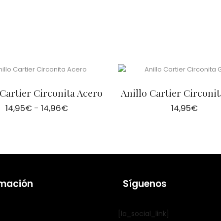
 Cartier Circonita Acero
Anillo Cartier Circoni
Rango
14,95
€
-
14,96
€
14,95
€
de
precios:
desde
14,95€
hasta
14,96€
rmación
Síguenos
[la_social_link]