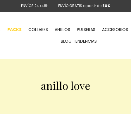
ENVÍOS 24 /48h
ENVÍO GRATIS a partir de
50€
S
PACKS
COLLARES
ANILLOS
PULSERAS
ACCESORIOS
BLOG TENDENCIAS
anillo love