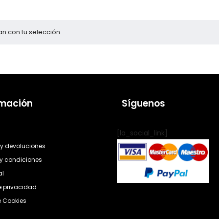
n con tu selección.
rmación
Síguenos
[la_social_link]
y devoluciones
y condiciones
al
de privacidad
e Cookies