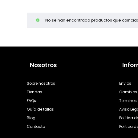
Cientas
No se han encontrado productos que coincida
Nosotros
Info
Sobre nosotros
Envios
Tiendas
Cambios 
FAQs
Terminos 
Guía de tallas
Aviso Leg
Blog
Política 
Contacto
Politica d