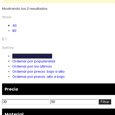
Mostrando los 2 resultados
Show
40
80
Sort by
Orden predeterminado
Ordenar por popularidad
Ordenar por los últimos
Ordenar por precio: bajo a alto
Ordenar por precio: alto a bajo
Precio
Precio
Precio
Filtrar
mínimo
máximo
Material