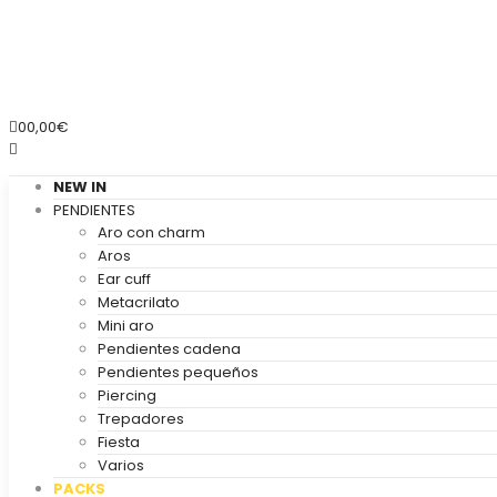
0
0,00
€
NEW IN
PENDIENTES
Aro con charm
Aros
Ear cuff
Metacrilato
Mini aro
Pendientes cadena
Pendientes pequeños
Piercing
Trepadores
Fiesta
Varios
PACKS