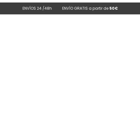
ENVÍOS 24 /48h
ENVÍO GRATIS a partir de
50€