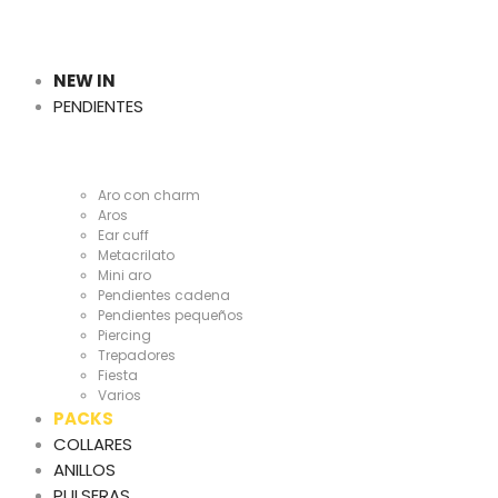
Cientas
y
NEW IN
PENDIENTES
Cientas
Aro con charm
Aros
Ear cuff
Metacrilato
Mini aro
Pendientes cadena
Pendientes pequeños
Piercing
Trepadores
Fiesta
Varios
PACKS
COLLARES
ANILLOS
PULSERAS