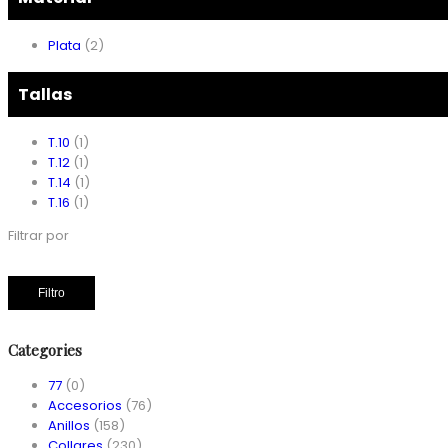
Plata
(2)
Tallas
T.10
(1)
T.12
(1)
T.14
(1)
T.16
(1)
Filtrar por
Filtro
Categories
77
(0)
Accesorios
(76)
Anillos
(158)
Collares
(230)