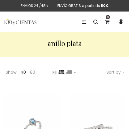
ENVÍOS 24 /48h
ENVÍO GRATIS a partir de
50€
0
anillo plata
Show
40
80
Sort by
Filtrar por