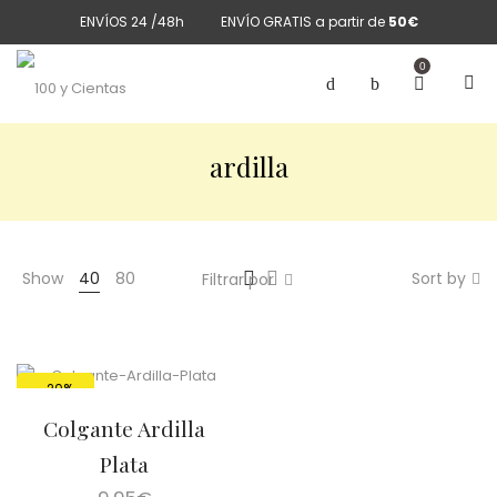
ENVÍOS 24 /48h
ENVÍO GRATIS a partir de
50€
0
ardilla
Show
40
80
Sort by
Filtrar por
-20%
Colgante Ardilla
Plata