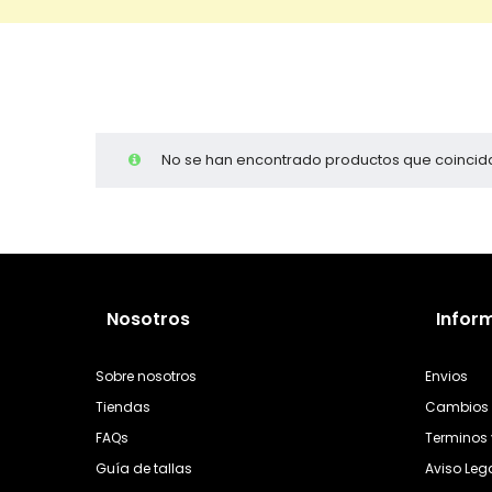
Cientas
No se han encontrado productos que coincida
Nosotros
Infor
Sobre nosotros
Envios
Tiendas
Cambios 
FAQs
Terminos 
Guía de tallas
Aviso Leg