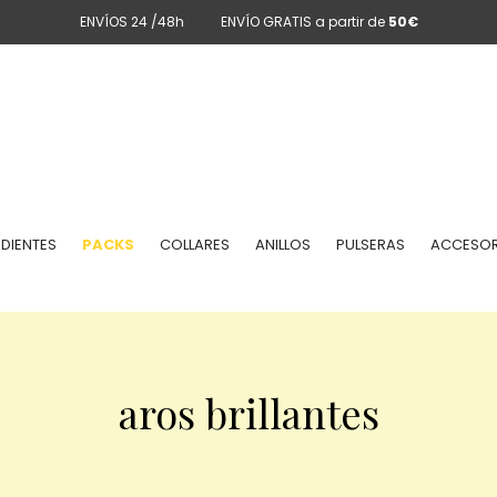
ENVÍOS 24 /48h
ENVÍO GRATIS a partir de
50€
DIENTES
PACKS
COLLARES
ANILLOS
PULSERAS
ACCESOR
aros brillantes