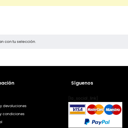
n con tu selección.
mación
Síguenos
[la_social_link]
y devoluciones
y condiciones
al