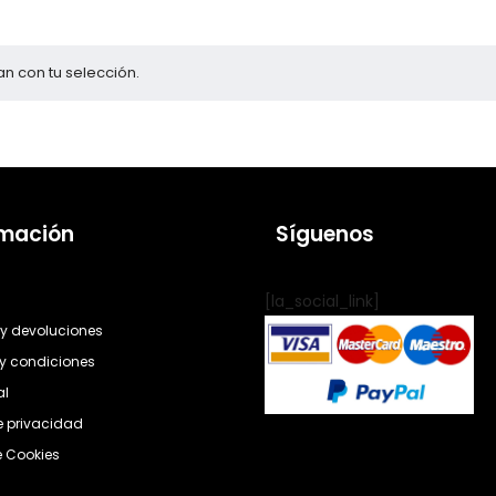
n con tu selección.
rmación
Síguenos
[la_social_link]
y devoluciones
y condiciones
al
de privacidad
e Cookies