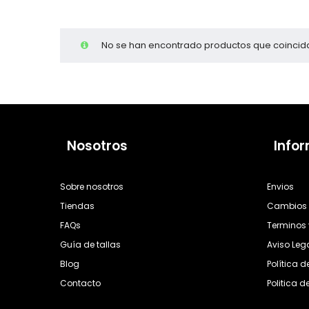
Cientas
No se han encontrado productos que coincida
Nosotros
Info
Sobre nosotros
Envios
Tiendas
Cambios 
FAQs
Terminos 
Guía de tallas
Aviso Leg
Blog
Política 
Contacto
Politica d