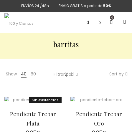
ENVÍOS 24 /48h
ENVÍO GRATIS a partir de
50€
0
barritas
Show
40
80
Sort by
Filtrar por
Sin existencias
Pendiente Trebar
Pendiente Trebar
Plata
Oro