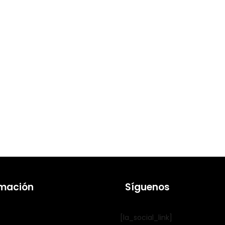
rmación
Síguenos
[la_social_link]