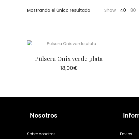
Cientas
Mostrando el único resultado
Show
40
80
Pulsera Onix verde plata
18,00
€
Nosotros
Info
Sobre nosotros
Envios