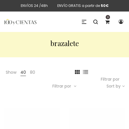
ENVÍOS 24 /48h
ENVÍO GRATIS a partir de
50€
0
brazalete
Show
40
80
Filtrar por
Filtrar por
Sort by