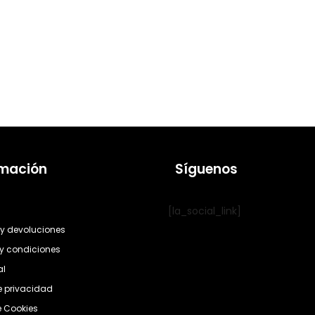
rmación
Síguenos
[la_social_link]
y devoluciones
y condiciones
al
de privacidad
e Cookies