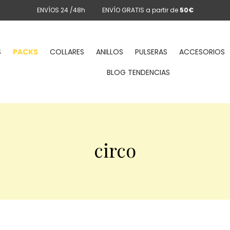
ENVÍOS 24 /48h
ENVÍO GRATIS a partir de
50€
S
PACKS
COLLARES
ANILLOS
PULSERAS
ACCESORIOS
BLOG TENDENCIAS
circo