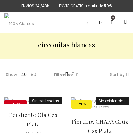
ENVÍOS 24 /48h
ENVÍO GRATIS a partir de
50€
0
circonitas blancas
Show
40
80
Sort by
Filtrar por
Sin existencias
Sin existencias
-50%
-20%
Pendiente Ola Czs
Piercing CHAPA Cruz
Plata
Czs Plata