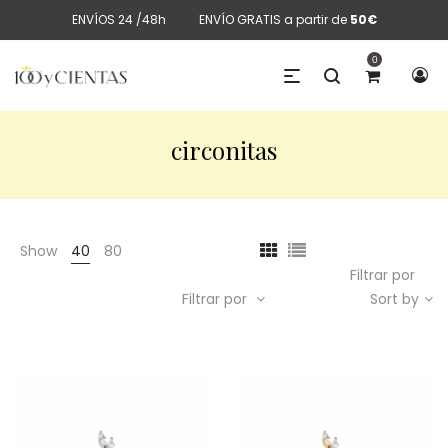
ENVÍOS 24 /48h
ENVÍO GRATIS a partir de
50€
0
circonitas
Show
40
80
Filtrar por
Filtrar por
Sort by