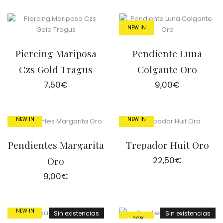
NEW IN
Piercing Mariposa
Pendiente Luna
Czs Gold Tragus
Colgante Oro
7,50
€
9,00
€
NEW IN
NEW IN
Pendientes Margarita
Trepador Huit Oro
Oro
22,50
€
9,00
€
NEW IN
Sin existencias
Sin existencias
-20%