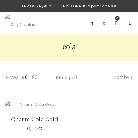
ENVÍOS 24 /48h
ENVÍO GRATIS a partir de
50€
0
cola
Show
40
80
Sort by
Filtrar por
Charm Cola Gold
6,50
€