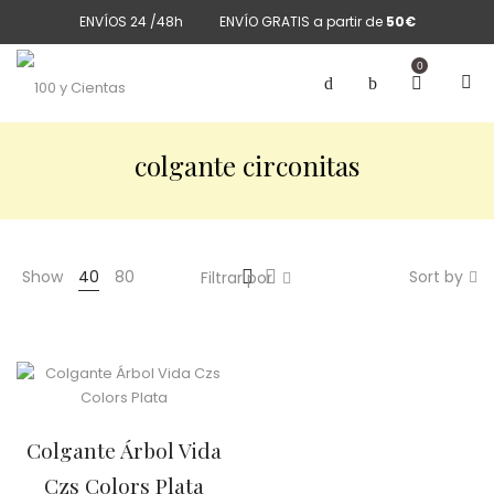
ENVÍOS 24 /48h
ENVÍO GRATIS a partir de
50€
0
colgante circonitas
Show
40
80
Sort by
Filtrar por
Colgante Árbol Vida
Czs Colors Plata