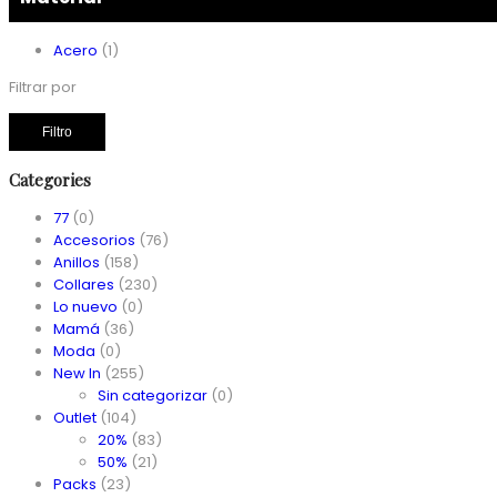
Acero
(1)
Filtrar por
Filtro
Categories
77
(0)
Accesorios
(76)
Anillos
(158)
Collares
(230)
Lo nuevo
(0)
Mamá
(36)
Moda
(0)
New In
(255)
Sin categorizar
(0)
Outlet
(104)
20%
(83)
50%
(21)
Packs
(23)