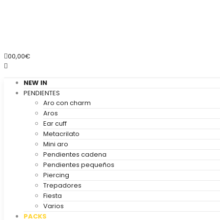
0
0,00
€
NEW IN
PENDIENTES
Aro con charm
Aros
Ear cuff
Metacrilato
Mini aro
Pendientes cadena
Pendientes pequeños
Piercing
Trepadores
Fiesta
Varios
PACKS