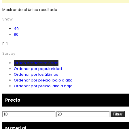
Mostrando el único resultado
Show
40
80
Sort by
Orden predeterminado
Ordenar por popularidad
Ordenar por los últimos
Ordenar por precio: bajo a alto
Ordenar por precio: alto a bajo
Precio
Precio
Precio
Filtrar
mínimo
máximo
Material