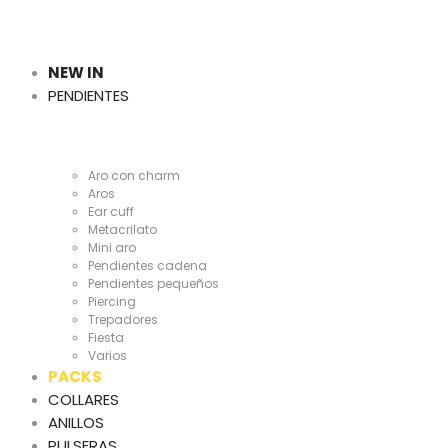
Cientas
y
NEW IN
PENDIENTES
Cientas
Aro con charm
Aros
Ear cuff
Metacrilato
Mini aro
Pendientes cadena
Pendientes pequeños
Piercing
Trepadores
Fiesta
Varios
PACKS
COLLARES
ANILLOS
PULSERAS