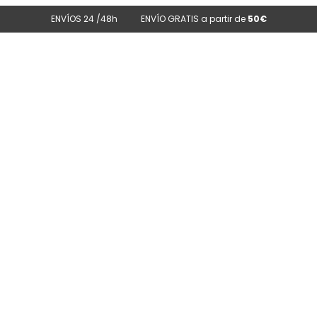
ENVÍOS 24 /48h
ENVÍO GRATIS a partir de
50€