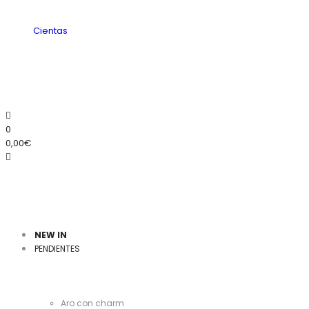
y
Cientas
100
0
0,00
€
y
NEW IN
PENDIENTES
Cientas
Aro con charm