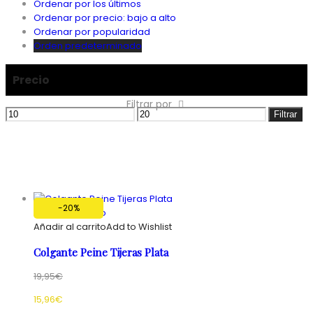
Ordenar por los últimos
Ordenar por precio: bajo a alto
Ordenar por popularidad
Orden predeterminado
Precio
Filtrar por
Precio
Precio
Filtrar
mínimo
máximo
-20%
Añadir al carrito
Añadir al carrito
Add to Wishlist
Colgante Peine Tijeras Plata
19,95
€
15,96
€