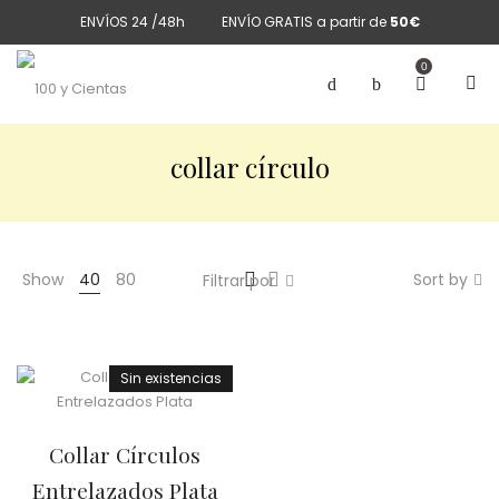
ENVÍOS 24 /48h
ENVÍO GRATIS a partir de
50€
0
collar círculo
Show
40
80
Sort by
Filtrar por
Sin existencias
Collar Círculos
Entrelazados Plata