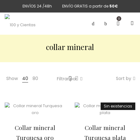
ENVÍOS 24 /48h
ENVÍO GRATIS a partir de
50€
0
collar mineral
Show
40
80
Sort by
Filtrar por
Sin existencias
Collar mineral
Collar mineral
Turquesa oro
Turquesa plata