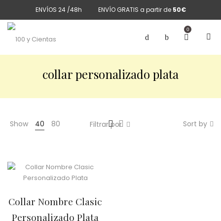
ENVÍOS 24 /48h
ENVÍO GRATIS a partir de
50€
0
collar personalizado plata
Show
40
80
Sort by
Filtrar por
Collar Nombre Clasic
Personalizado Plata