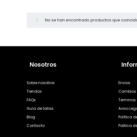
Cientas
No se han encontrado productos que coincida
Nosotros
Info
Sobre nosotros
Envios
Tiendas
Cambios 
FAQs
Terminos 
Guía de tallas
Aviso Leg
Blog
Política 
Contacto
Politica d