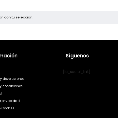
n con tu selección.
rmación
Síguenos
[la_social_link]
y devoluciones
y condiciones
al
de privacidad
e Cookies