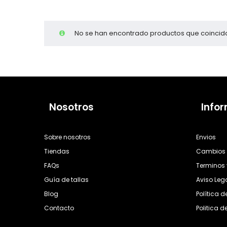
Cientas
No se han encontrado productos que coincida
Nosotros
Info
Sobre nosotros
Envios
Tiendas
Cambios 
FAQs
Terminos 
Guía de tallas
Aviso Leg
Blog
Política 
Contacto
Politica d