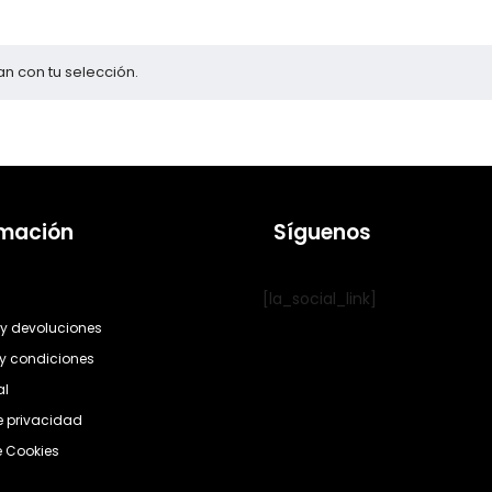
n con tu selección.
rmación
Síguenos
[la_social_link]
y devoluciones
y condiciones
al
de privacidad
e Cookies