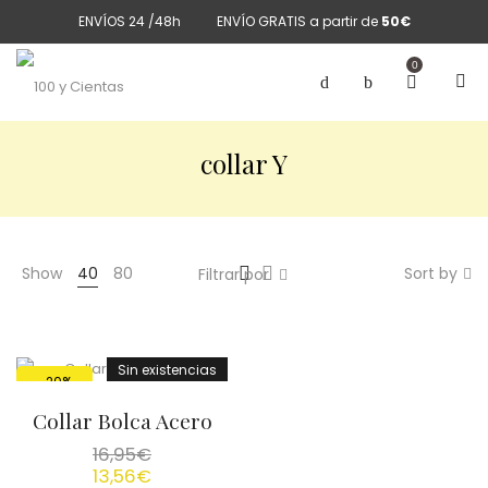
ENVÍOS 24 /48h
ENVÍO GRATIS a partir de
50€
0
collar Y
Show
40
80
Sort by
Filtrar por
Sin existencias
-20%
Collar Bolca Acero
16,95
€
13,56
€