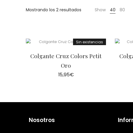
Cientas
Mostrando los 2 resultados
Show
40
80
Sin existencias
Colgante Cruz Colors Petit
Colg
Oro
15,95
€
Nosotros
Info