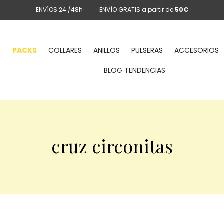
ENVÍOS 24 /48h
ENVÍO GRATIS a partir de
50€
S
PACKS
COLLARES
ANILLOS
PULSERAS
ACCESORIOS
BLOG TENDENCIAS
cruz circonitas