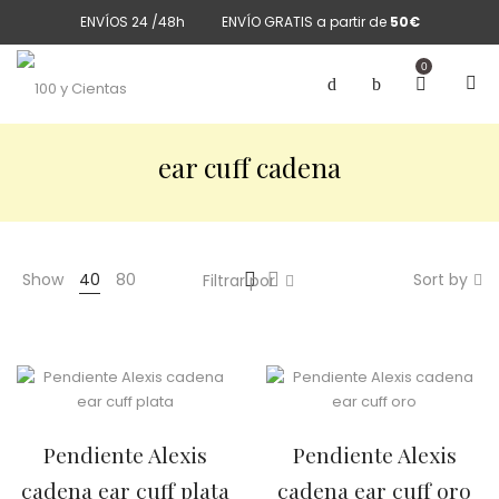
ENVÍOS 24 /48h
ENVÍO GRATIS a partir de
50€
0
ear cuff cadena
Show
40
80
Sort by
Filtrar por
Pendiente Alexis
Pendiente Alexis
cadena ear cuff plata
cadena ear cuff oro