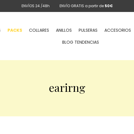
ENVÍOS 24 /48h
ENVÍO GRATIS a partir de
50€
S
PACKS
COLLARES
ANILLOS
PULSERAS
ACCESORIOS
BLOG TENDENCIAS
earirng