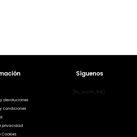
rmación
Síguenos
[la_social_link]
y devoluciones
y condiciones
al
de privacidad
e Cookies