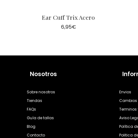
Ear Cuff Trix Acero
6,95
€
Nosotros
Info
Sobre nosotros
Envios
Tiendas
Cambios 
FAQs
Terminos 
Guía de tallas
Aviso Leg
Blog
Política 
Contacto
Politica d