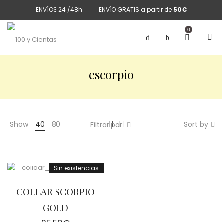
ENVÍOS 24 /48h
ENVÍO GRATIS a partir de
50€
0
escorpio
Show
40
80
Sort by
Filtrar por
Sin existencias
COLLAR SCORPIO
GOLD