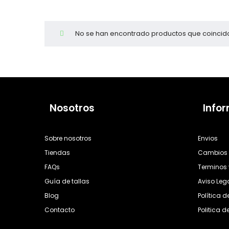
Cientas
No se han encontrado productos que coincida
Nosotros
Info
Sobre nosotros
Envios
Tiendas
Cambios 
FAQs
Terminos 
Guía de tallas
Aviso Leg
Blog
Política 
Contacto
Politica d