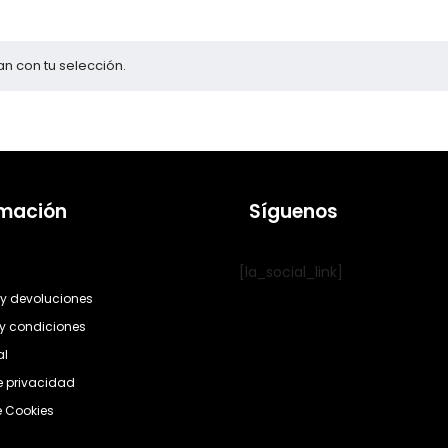
n con tu selección.
rmación
Síguenos
[la_social_link]
y devoluciones
y condiciones
al
de privacidad
e Cookies