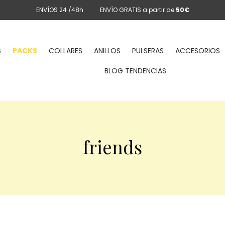
ENVÍOS 24 /48h
ENVÍO GRATIS a partir de
50€
S
PACKS
COLLARES
ANILLOS
PULSERAS
ACCESORIOS
BLOG TENDENCIAS
friends